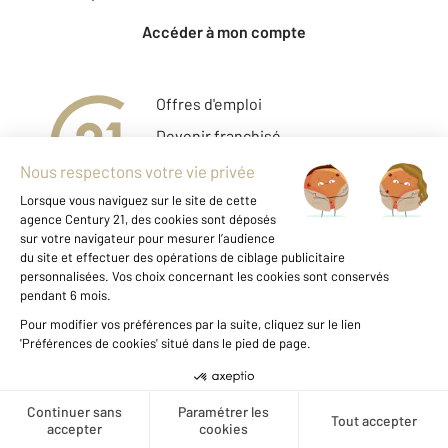
Accéder à mon compte
Offres d'emploi
Devenir franchisé
Entreprise et commerce
Fine Homes & Estates
À propos
International
Nous contacter
Mentions légales & CGU
Données personnelles
Gestionnaire des cookies