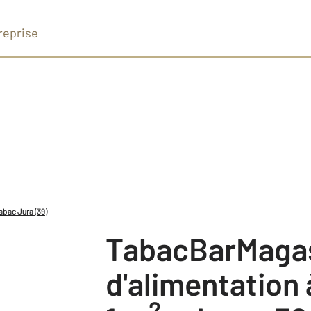
reprise
bac Jura (39)
TabacBarMagasin
d'alimentation
2