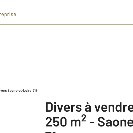
reprise
vers Saone-et-Loire (71)
Divers à vendr
2
250 m
-
Saone