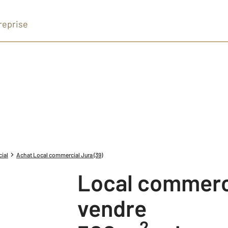
reprise
ial
Achat Local commercial Jura (39)
Local commercial à
vendre
2