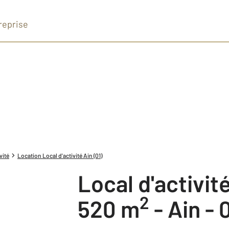
reprise
vité
Location Local d'activité Ain (01)
Local d'activit
2
520 m
-
Ain - 