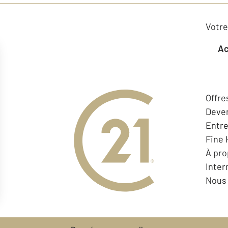
Votre
Offre
Deven
Entr
Fine
À pr
Inter
Nous 