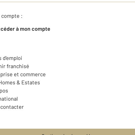
 compte :
Accéder à mon compte
s d'emploi
ir franchisé
eprise et commerce
 Homes & Estates
opos
national
contacter